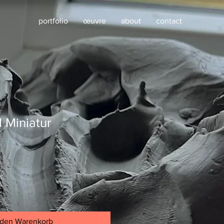
portfolio
œuvre
about
contact
 Miniatur
 den Warenkorb