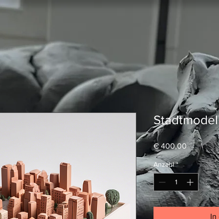
Stadtmodell
Preis
€ 400,00
Anzahl
*
In