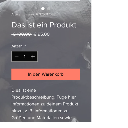
Artikelnummer: 671253175371
Das ist ein Produkt
Standardpreis
Sale-
 € 100,00 
€ 95,00
Preis
Anzahl
*
In den Warenkorb
Dies ist eine 
Produktbeschreibung. Füge hier 
Informationen zu deinem Produkt 
hinzu, z. B. Informationen zu 
Größen und Materialien sowie 
allgemeine Pflege- und 