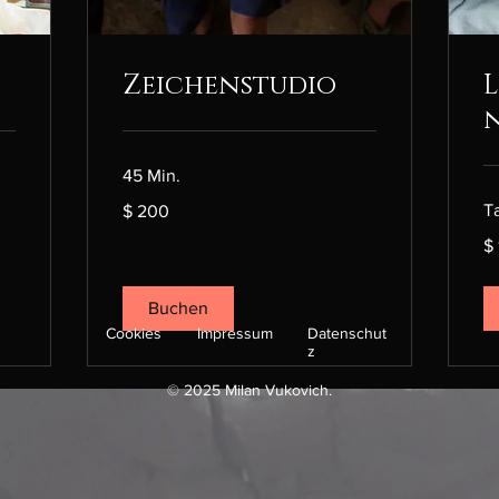
Zeichenstudio
45 Min.
200
T
$ 200
US-
Dollar
15
$
US
Dol
Buchen
Cookies
Impressum
Datenschut
z
© 2025 Milan Vukovich.