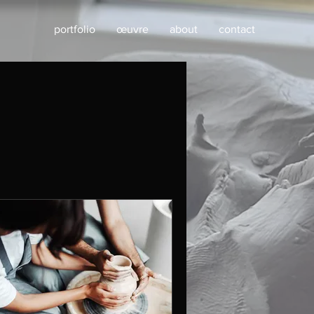
portfolio
œuvre
about
contact